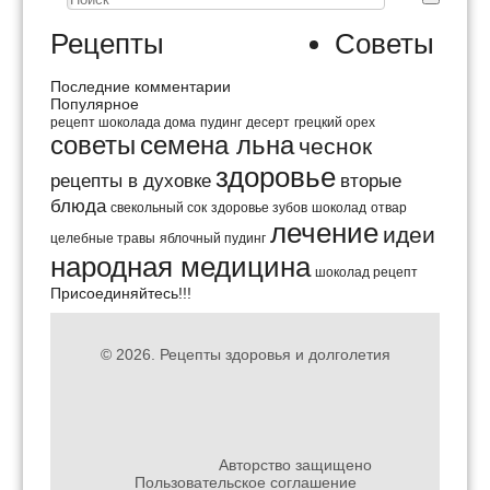
Рецепты
Советы
Последние комментарии
Популярное
рецепт шоколада дома
пудинг
десерт
грецкий орех
советы
семена льна
чеснок
здоровье
рецепты в духовке
вторые
блюда
свекольный сок
здоровье зубов
шоколад
отвар
лечение
идеи
целебные травы
яблочный пудинг
народная медицина
шоколад рецепт
Присоединяйтесь!!!
© 2026.
Рецепты здоровья и долголетия
Авторство защищено
Пользовательское соглашение