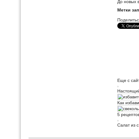
До новых 
Метки зап
Поделитьс
Еще с сай
Настоящий
Как избав
5 рецепто
Салат из 