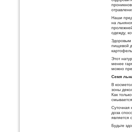
проникнов
отравлени
Наши пред
на льняно
пролежней
одежду, к
Здоровым 
пищевой д
картофель
Этот натур
менее гар
можно пре
Семя льн
В космето
зоны декол
Как только
смывается
Суточная 
доза спос
является 
Будьте зд