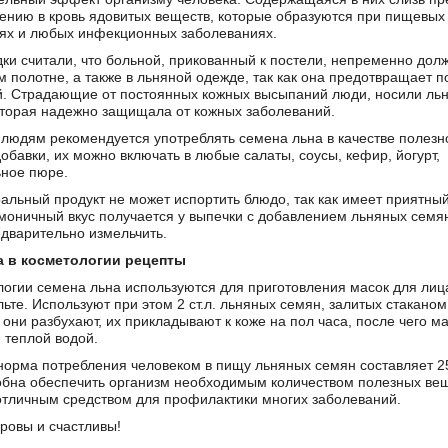
ению в кровь ядовитых веществ, которые образуются при пищевых
ях и любых инфекционных заболеваниях.
ки считали, что больной, прикованный к постели, непременно дол
м полотне, а также в льняной одежде, так как она предотвращает 
. Страдающие от постоянных кожных высыпаний люди, носили ль
оторая надежно защищала от кожных заболеваний.
людям рекомендуется употреблять семена льна в качестве полезн
обавки, их можно включать в любые салаты, соусы, кефир, йогурт,
ное пюре.
альный продукт не может испортить блюдо, так как имеет приятный
моничный вкус получается у выпечки с добавлением льняных семян
дварительно измельчить.
а в косметологии рецепты
логии семена льна используются для приготовления масок для лиц
ьте. Используют при этом 2 ст.л. льняных семян, залитых стаканом
 они разбухают, их прикладывают к коже на пол часа, после чего м
 теплой водой.
норма потребления человеком в пищу льняных семян составляет 25 
обна обеспечить организм необходимым количеством полезных вещ
отличным средством для профилактики многих заболеваний.
оровы и счастливы!