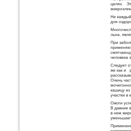
целях. Эт
микроэлем
Не каждый
для оздор
Многочисл
льна, явл
При забол
применяют
смягчающи
человека 
Следует о
же как и 
рассказыва
Очень час
мочегонно
кашицу из
участки в 
Ожоги усп
В давние 
в нем жирн
уменьшает
Применени
оздоровит