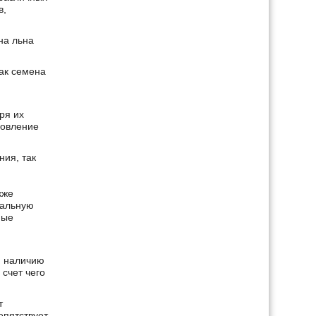
в,
на льна
ак семена
ря их
ровление
ния, так
кже
иальную
ные
я наличию
 счет чего
т
епятствует