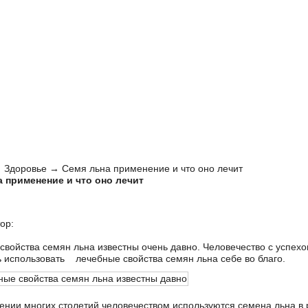
→
Здоровье
→ Семя льна применение и что оно лечит
 применение и что оно лечит
ор:
свойства семян льна известны очень давно. Человечество с успех
 использовать лечебные свойства семян льна себе во благо.
ении многих столетий человечеством используются семена льна в