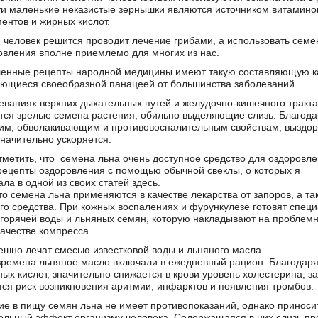
и маленькие неказистые зернышки являются источником витамино
ентов и жирных кислот.
 человек решится проводит
лечение грибами
, а использовать семе
овления вполне приемлемо для многих из нас.
енные рецепты народной медицины имеют такую составляющую к
яющиеся своеобразной панацеей от большинства заболеваний.
еваниях верхних дыхательных путей и желудочно-кишечного тракта
ся зрелые семена растения, обильно выделяющие слизь. Благода
м, обволакивающим и противовоспалительным свойствам, выздо
значительно ускоряется.
тметить, что семена льна очень доступное средство для оздоровле
рецепты оздоровления с помощью обычной свеклы, о которых я
ла в одной из своих статей
здесь
.
то семена льна применяются в качестве лекарства от запоров, а та
го средства. При кожных воспалениях и фурункулезе готовят спец
 горячей воды и льняных семян, которую накладывают на проблем
качестве компресса.
ешно лечат смесью известковой воды и льняного масла.
времена льняное масло включали в ежедневный рацион. Благодар
ых кислот, значительно снижается в крови уровень холестерина, за
ся риск возникновения аритмии, инфарктов и появления тромбов.
е в пищу семян льна не имеет противопоказаний, однако приноси
ельный эффект организму человека. Содержащаяся в них слизь пр