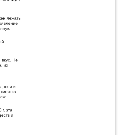
жен лежать
появление
няную
ой
 вкус. Не
, их
а, шеи и
 кипятка.
аска
г, эта
еств и